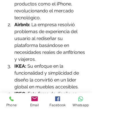
productos como el iPhone, 
revolucionando el mercado 
tecnológico.
Airbnb:
 La empresa resolvió 
problemas de experiencia del 
usuario al rediseñar su 
plataforma basándose en 
necesidades reales de anfitriones 
y viajeros.
IKEA:
 Su enfoque en la 
funcionalidad y simplicidad de 
diseño la convirtió en un líder 
global en muebles accesibles.
IDEO:
 Esta firma de diseño es 
pionera en implementar el 
Phone
Email
Facebook
Whatsapp
pensamiento de diseño para 
crear soluciones innovadoras 
para empresas de todos los 
sectores.