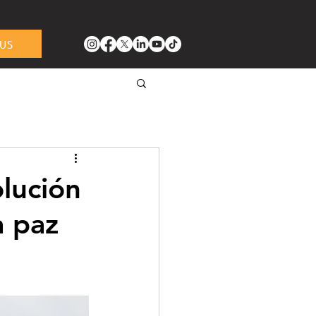
US
olución
a paz