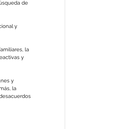
búsqueda de 
ional y 
miliares, la 
eactivas y 
unes y 
más, la 
 desacuerdos 