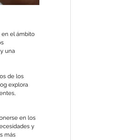
 en el ámbito 
s 
 y una 
os de los 
log explora 
entes, 
onerse en los 
ecesidades y 
es más 