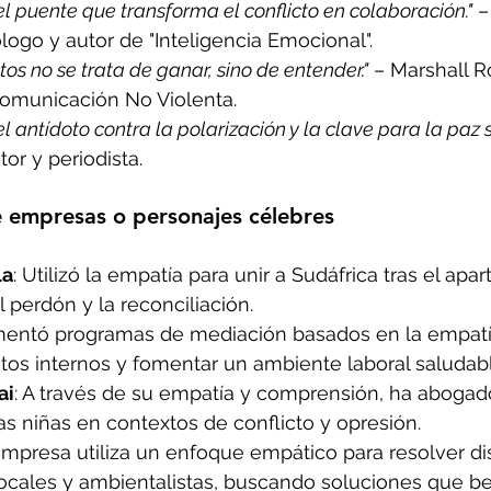
l puente que transforma el conflicto en colaboración."
 –
ogo y autor de "Inteligencia Emocional".
tos no se trata de ganar, sino de entender."
 – Marshall R
Comunicación No Violenta.
l antídoto contra la polarización y la clave para la paz s
or y periodista.
e empresas o personajes célebres
la
: Utilizó la empatía para unir a Sudáfrica tras el apar
perdón y la reconciliación.
mentó programas de mediación basados en la empatí
ctos internos y fomentar un ambiente laboral saludabl
ai
: A través de su empatía y comprensión, ha abogado
s niñas en contextos de conflicto y opresión.
empresa utiliza un enfoque empático para resolver di
cales y ambientalistas, buscando soluciones que be