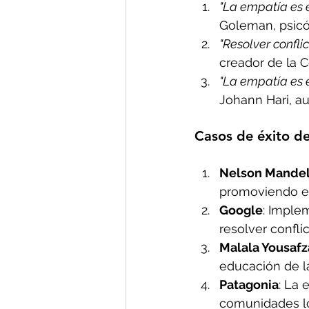
"La empatía es e
Goleman, psicól
"Resolver conflic
creador de la 
"La empatía es e
Johann Hari, aut
Casos de éxito d
Nelson Mande
promoviendo el 
Google
: Imple
resolver confli
Malala Yousafz
educación de la
Patagonia
: La 
comunidades lo