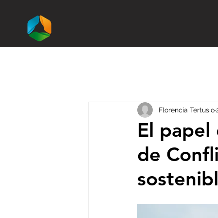
Inicio
Libro
Florencia Tertusio
El papel
de Confl
sostenib