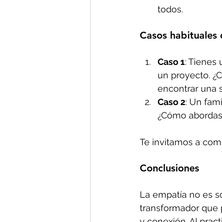
todos.
Casos habituales 
Caso 1
: Tienes
un proyecto. ¿
encontrar una 
Caso 2
: Un fam
¿Cómo abordas l
Te invitamos a comp
Conclusiones
La empatía no es so
transformador que 
y conexión. Al prac