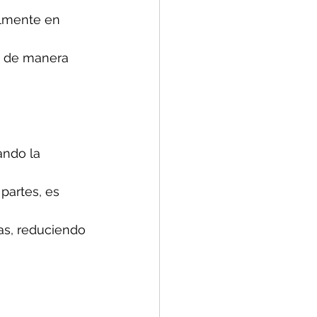
almente en 
a de manera 
ando la 
partes, es 
as, reduciendo 