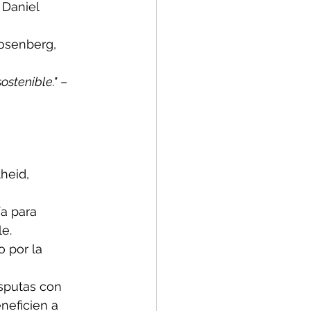
 Daniel 
osenberg, 
ostenible."
 – 
theid, 
a para 
e.
 por la 
sputas con 
neficien a 