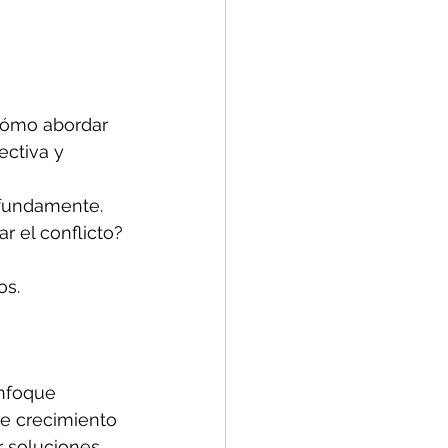
cómo abordar 
ctiva y 
ofundamente. 
r el conflicto?
os.
enfoque 
e crecimiento 
r soluciones 