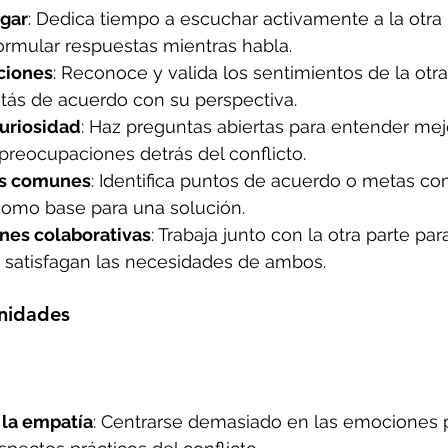
zgar
: Dedica tiempo a escuchar activamente a la otra p
formular respuestas mientras habla.
ciones
: Reconoce y valida los sentimientos de la otra
stás de acuerdo con su perspectiva.
uriosidad
: Haz preguntas abiertas para entender mejo
preocupaciones detrás del conflicto.
es comunes
: Identifica puntos de acuerdo o metas co
como base para una solución.
nes colaborativas
: Trabaja junto con la otra parte par
 satisfagan las necesidades de ambos.
nidades
 la empatía
: Centrarse demasiado en las emociones p