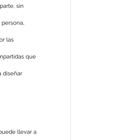
arte, sin 
 persona, 
r las 
mpartidas que 
a diseñar 
uede llevar a 