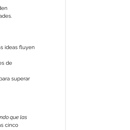
den 
ades.
s ideas fluyen 
es de 
para superar 
ndo que las 
as cinco 