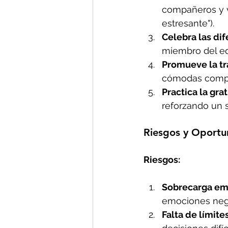
compañeros y v
estresante").
Celebra las dif
miembro del eq
Promueve la tr
cómodas compar
Practica la gra
reforzando un 
Riesgos y Oportu
Riesgos:
Sobrecarga em
emociones nega
Falta de límite