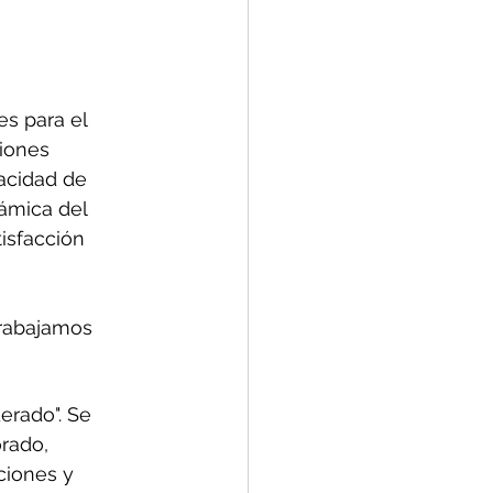
s para el 
iones 
acidad de 
ámica del 
isfacción 
trabajamos 
erado". Se 
rado, 
iones y 