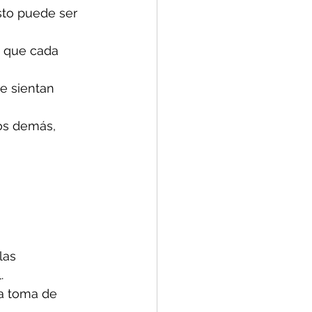
sto puede ser 
s que cada 
e sientan 
os demás, 
las 
.
a toma de 