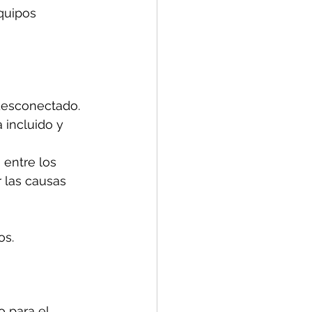
quipos 
desconectado. 
 incluido y 
 entre los 
 las causas 
os.
 para el 