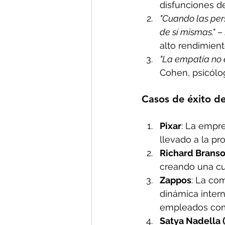
disfunciones de
"Cuando las per
de sí mismas."
 –
alto rendimient
"La empatía no e
Cohen, psicólog
Casos de éxito d
Pixar
: La empre
llevado a la p
Richard Branso
creando una cul
Zappos
: La com
dinámica intern
empleados como
Satya Nadella 