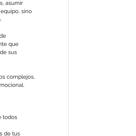
s, asumir 
equipo, sino 
.
de 
nte que 
 de sus 
os complejos, 
emocional.
e todos 
s de tus 