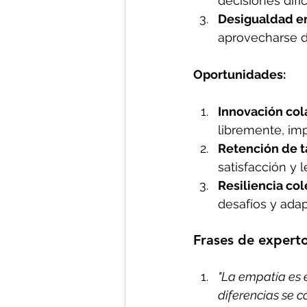
decisiones difí
Desigualdad en
aprovecharse d
Oportunidades:
Innovación col
libremente, imp
Retención de t
satisfacción y 
Resiliencia col
desafíos y adap
Frases de experto
"La empatía es 
diferencias se c