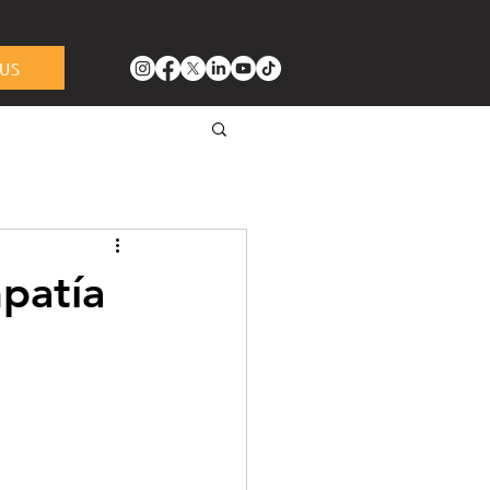
US
patía