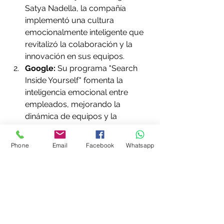
Satya Nadella, la compañía 
implementó una cultura 
emocionalmente inteligente que 
revitalizó la colaboración y la 
innovación en sus equipos.
Google:
 Su programa "Search 
Inside Yourself" fomenta la 
inteligencia emocional entre 
empleados, mejorando la 
dinámica de equipos y la 
productividad.
Patagonia:
 Reconocida por 
Phone
Email
Facebook
Whatsapp
promover una cultura 
organizacional basada en el 
respeto y la empatía, lo que ha 
impulsado su éxito y reputación.
Nelson Mandela:
 Su capacidad 
para liderar con empatía y 