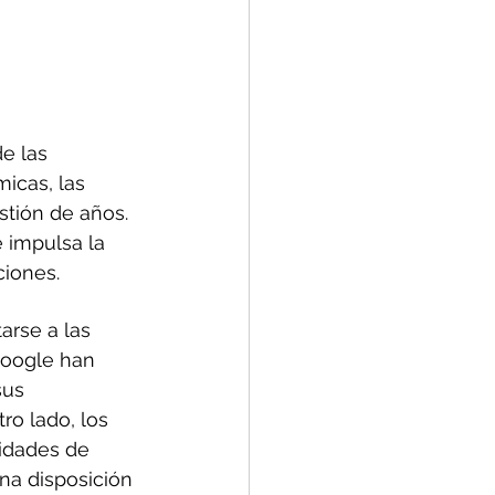
e las 
icas, las 
tión de años. 
 impulsa la 
ciones.
arse a las 
oogle han 
sus 
ro lado, los 
idades de 
na disposición 