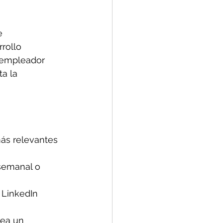
e 
rollo 
 empleador 
a la 
ás relevantes 
semanal o 
 LinkedIn 
rea un 