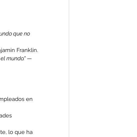
mundo que no 
jamin Franklin.
el mundo."
 — 
empleados en 
dades 
e, lo que ha 