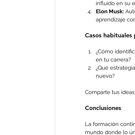
influido en su
Elon Musk:
 Aut
aprendizaje con
C
asos habituales 
¿Cómo identifi
en tu carrera?
¿Qué estrategi
nuevo?
Comparte tus ideas 
Conclusiones
La formación contin
mundo donde lo úni