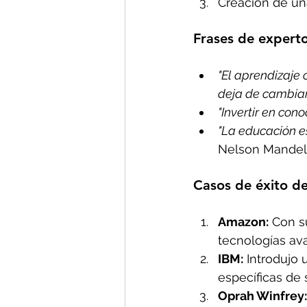
Creación de una
F
rases de expert
"El aprendizaje
deja de cambiar.
"Invertir en con
"La educación e
Nelson Mandel
C
asos de éxito d
Amazon:
 Con s
tecnologías av
IBM:
 Introdujo 
específicas de 
Oprah Winfrey: