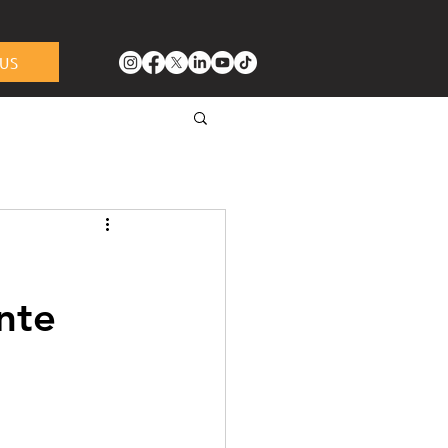
US
nte