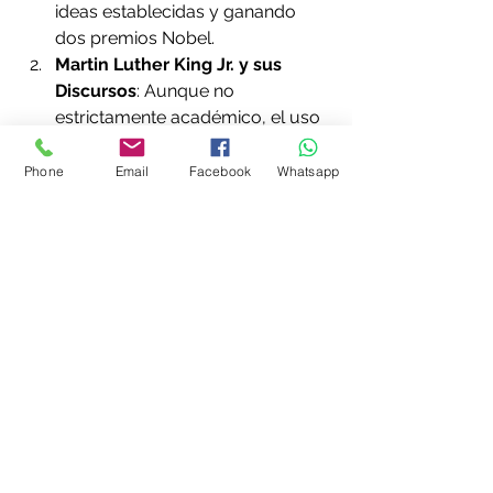
ideas establecidas y ganando 
dos premios Nobel.
Martin Luther King Jr. y sus 
Discursos
: Aunque no 
estrictamente académico, el uso 
magistral de argumentos lógicos 
y emocionales en sus discursos 
Phone
Email
Facebook
Whatsapp
lo convirtió en un líder influyente 
en el ámbito social y político.
Noam Chomsky en Lingüística
: 
Chomsky revolucionó su campo 
al presentar argumentos sólidos 
que desafiaron las teorías 
lingüísticas tradicionales.
Universidades como Oxford y 
Harvard
: Estas instituciones 
fomentan el debate y la 
argumentación en sus 
estudiantes como parte central 