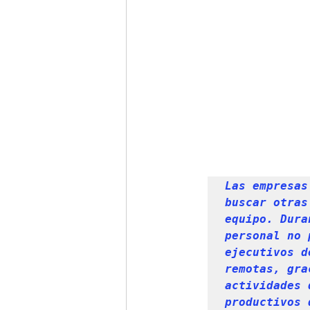
Las empresas
buscar otras
equipo. Dura
personal no 
ejecutivos d
remotas, gra
actividades 
productivos 