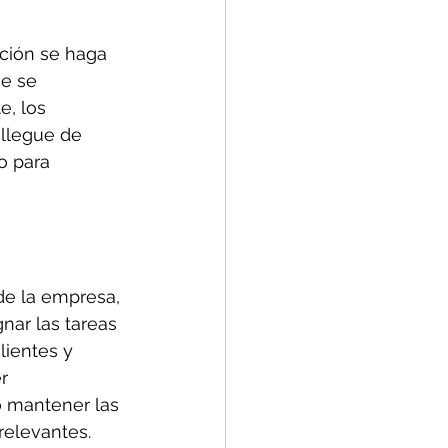
ación se haga 
ue se 
, los 
 llegue de 
o para 
de la empresa, 
nar las tareas 
ientes y 
r 
o mantener las 
relevantes. 