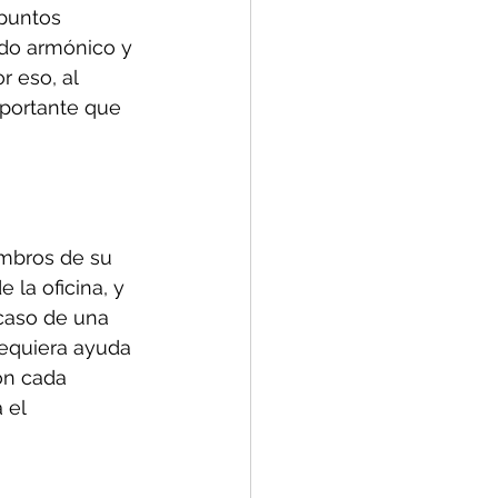
 puntos 
do armónico y 
r eso, al 
portante que 
mbros de su 
la oficina, y 
caso de una 
requiera ayuda 
on cada 
 el 