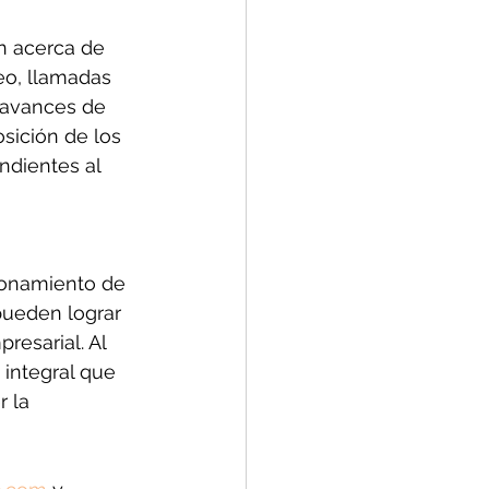
n acerca de 
eo, llamadas 
 avances de 
sición de los 
ndientes al 
ionamiento de 
pueden lograr 
esarial. Al 
integral que 
 la 