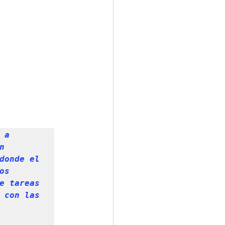
a 
 
donde el 
s 
e tareas 
 con las 