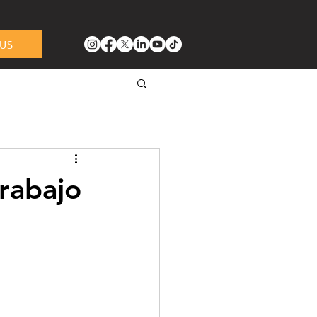
US
rabajo