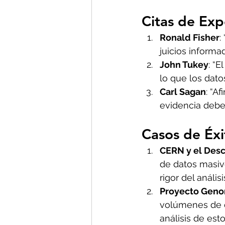
Citas de Exp
Ronald Fisher
:
juicios informa
John Tukey
: “E
lo que los dato
Carl Sagan
: “A
evidencia debe
Casos de Éxi
CERN y el Desc
de datos masivo
rigor del anális
Proyecto Gen
volúmenes de d
análisis de est