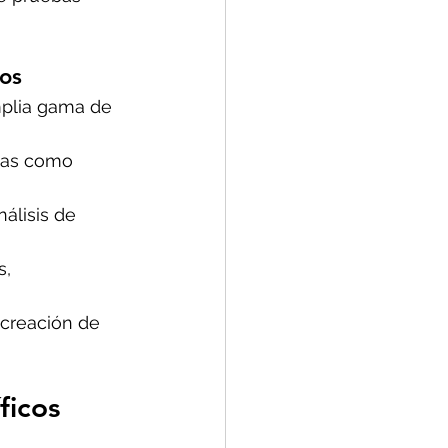
cos
amplia gama de 
cas como 
álisis de 
, 
 creación de 
ficos 