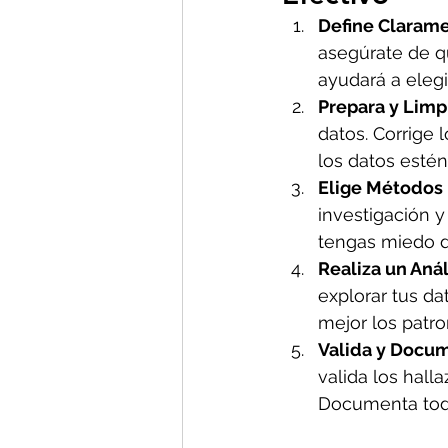
Define Clarame
asegúrate de qu
ayudará a elegi
Prepara y Limp
datos. Corrige 
los datos estén
Elige Métodos
investigación y
tengas miedo de
Realiza un Anál
explorar tus da
mejor los patr
Valida y Docum
valida los hall
Documenta todo 