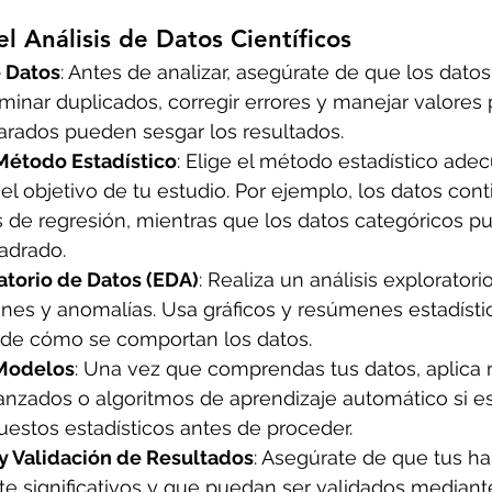
l Análisis de Datos Científicos
 Datos
: Antes de analizar, asegúrate de que los datos
iminar duplicados, corregir errores y manejar valores 
arados pueden sesgar los resultados.
Método Estadístico
: Elige el método estadístico ade
 el objetivo de tu estudio. Por ejemplo, los datos co
is de regresión, mientras que los datos categóricos p
adrado.
atorio de Datos (EDA)
: Realiza un análisis exploratori
rones y anomalías. Usa gráficos y resúmenes estadísti
l de cómo se comportan los datos.
 Modelos
: Una vez que comprendas tus datos, aplica
anzados o algoritmos de aprendizaje automático si es
puestos estadísticos antes de proceder.
 y Validación de Resultados
: Asegúrate de que tus ha
te significativos y que puedan ser validados mediant