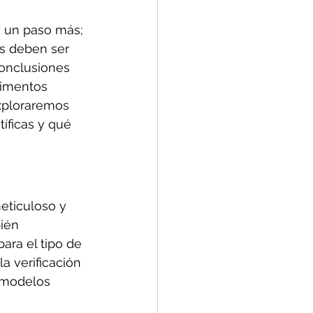
o un paso más; 
os deben ser 
conclusiones 
rimentos 
exploraremos 
íficas y qué 
eticuloso y 
ién 
ara el tipo de 
a verificación 
e modelos 