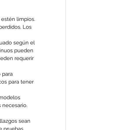
 estén limpios. 
perdidos. Los 
cuado según el 
ntinuos pueden 
ueden requerir 
o para 
cos para tener 
 modelos 
 necesario. 
llazgos sean 
e pruebas 