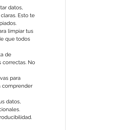
tar datos, 
laras. Esto te 
piados.
ra limpiar tus 
de que todos 
a de 
s correctas. No 
ivas para 
 a comprender 
us datos, 
ionales. 
oducibilidad.