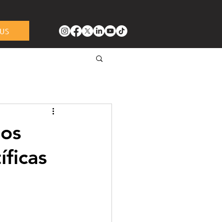
US
tos
íficas