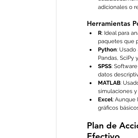
adicionales o r
Herramientas Po
R
: Ideal para a
paquetes que p
Python
: Usado
Pandas, SciPy y
SPSS
: Software
datos descripti
MATLAB
: Usado
simulaciones y
Excel
: Aunque l
gráficos básicos
Plan de Acci
Efectivo