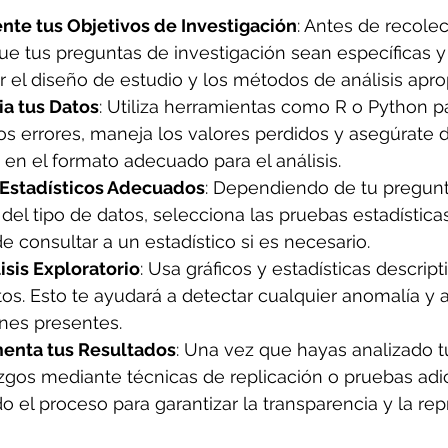
nte tus Objetivos de Investigación
: Antes de recolec
e tus preguntas de investigación sean específicas y c
r el diseño de estudio y los métodos de análisis apro
ia tus Datos
: Utiliza herramientas como R o Python pa
los errores, maneja los valores perdidos y asegúrate 
 en el formato adecuado para el análisis.
 Estadísticos Adecuados
: Dependiendo de tu pregunt
 del tipo de datos, selecciona las pruebas estadística
 consultar a un estadístico si es necesario.
isis Exploratorio
: Usa gráficos y estadísticas descript
tos. Esto te ayudará a detectar cualquier anomalía y
ones presentes.
enta tus Resultados
: Una vez que hayas analizado t
azgos mediante técnicas de replicación o pruebas adic
el proceso para garantizar la transparencia y la repr