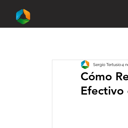
Inicio
Libro
Sergio Tertusio
4 n
Cómo Rea
Efectivo 