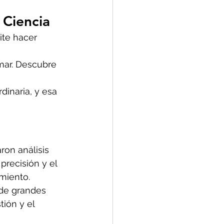
 Ciencia
ite hacer 
rmar. Descubre 
dinaria, y esa 
aron análisis 
precisión y el 
imiento.
 de grandes 
ión y el 