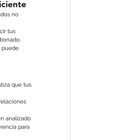
iciente
ados no 
ir tus 
tionado.
s puede 
tiza que tus 
relaciones 
en analizado 
rencia para 