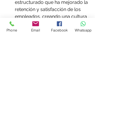
estructurado que ha mejorado la 
retención y satisfacción de los 
empleados, creando una cultura 
de aprendizaje continuo.
Phone
Email
Facebook
Whatsapp
LinkedIn
: Fomenta el mentoring 
como parte de su cultura 
empresarial, emparejando a 
empleados con mentores que 
pueden ayudarles a avanzar en 
sus carreras.
GE (General Electric)
: Ha 
implementado prácticas de 
coaching que han transformado 
su enfoque hacia el liderazgo, 
permitiendo una mayor agilidad 
y adaptación al cambio.
SAP
: Ofrece programas de 
mentoring globales que 
conectan a empleados de 